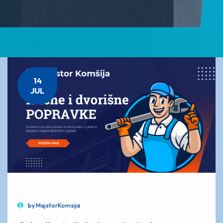
14
JUL
by
MajstorKomsija