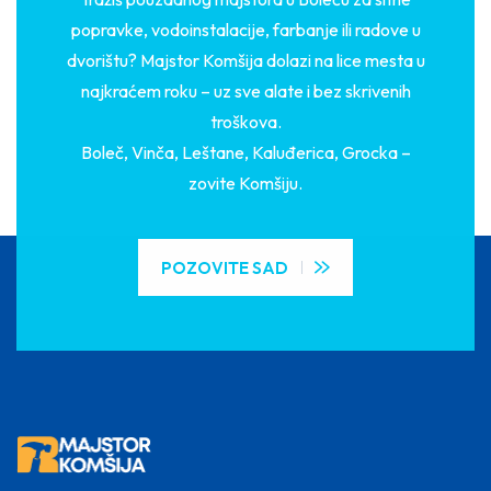
popravke, vodoinstalacije, farbanje ili radove u
dvorištu? Majstor Komšija dolazi na lice mesta u
najkraćem roku – uz sve alate i bez skrivenih
troškova.
Boleč, Vinča, Leštane, Kaluđerica, Grocka –
zovite Komšiju.
POZOVITE SAD