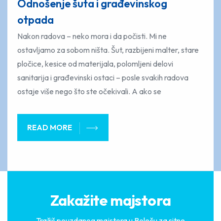
Odnošenje šuta i građevinskog
otpada
Nakon radova – neko mora i da počisti. Mi ne
ostavljamo za sobom ništa. Šut, razbijeni malter, stare
pločice, kesice od materijala, polomljeni delovi
sanitarija i građevinski ostaci – posle svakih radova
ostaje više nego što ste očekivali. A ako se
READ MORE
Zakažite majstora
Tražiš pouzdanog majstora u Boleču za sitne