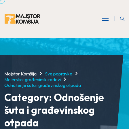
Majstor Komšija
Sve popravke
Molersko-građevinski radovi
Odnošenje šuta i građevinskog otpada
Category:
Odnošenje
šuta i građevinskog
otpada