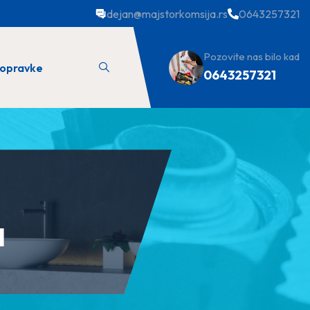
dejan@majstorkomsija.rs
0643257321
Pozovite nas bilo kad
popravke
0643257321
a