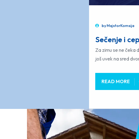
by
MajstorKomsija
Sečenje i ce
Za zimu se ne čeka d
još uvek na sred dvor
READ MORE