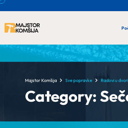
Po
Majstor Komšija
Sve popravke
Radovi u dvori
Category:
Seč