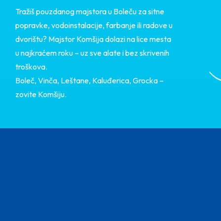
Tražiš pouzdanog majstora u Boleču za sitne
popravke, vodoinstalacije, farbanje ili radove u
dvorištu? Majstor Komšija dolazi na lice mesta
u najkraćem roku – uz sve alate i bez skrivenih
troškova.
Boleč, Vinča, Leštane, Kaluđerica, Grocka –
zovite Komšiju.