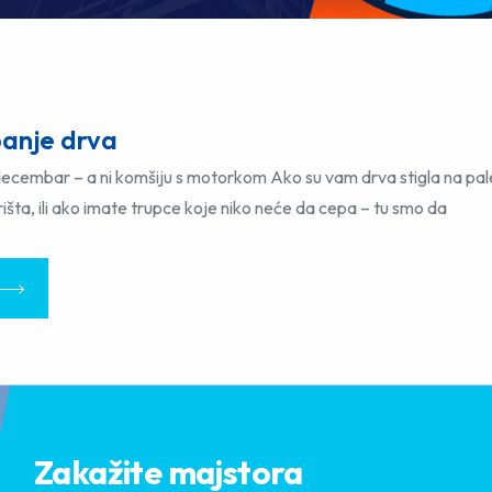
panje drva
ecembar – a ni komšiju s motorkom Ako su vam drva stigla na palet
išta, ili ako imate trupce koje niko neće da cepa – tu smo da
Zakažite majstora