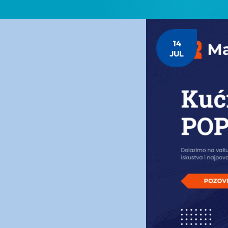
14
JUL