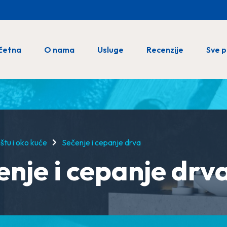
četna
O nama
Usluge
Recenzije
Sve 
štu i oko kuće
Sečenje i cepanje drva
enje i cepanje drv