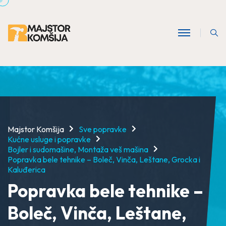
Majstor Komšija
Sve popravke
Kućne usluge i popravke
Bojler i sudomašine, Montaža veš mašina
Popravka bele tehnike – Boleč, Vinča, Leštane, Grocka i
Kaluđerica
Popravka bele tehnike –
Boleč, Vinča, Leštane,