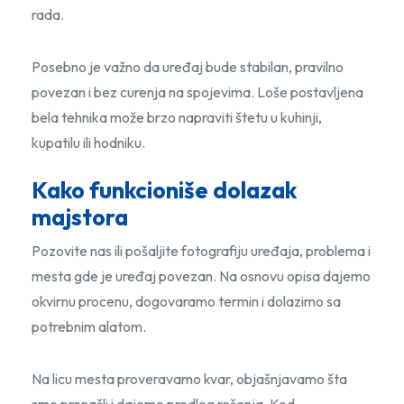
rada.
Posebno je važno da uređaj bude stabilan, pravilno
povezan i bez curenja na spojevima. Loše postavljena
bela tehnika može brzo napraviti štetu u kuhinji,
kupatilu ili hodniku.
Kako funkcioniše dolazak
majstora
Pozovite nas ili pošaljite fotografiju uređaja, problema i
mesta gde je uređaj povezan. Na osnovu opisa dajemo
okvirnu procenu, dogovaramo termin i dolazimo sa
potrebnim alatom.
Na licu mesta proveravamo kvar, objašnjavamo šta