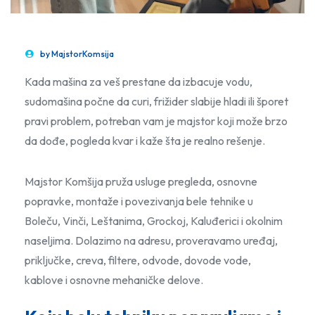
by
MajstorKomsija
Kada mašina za veš prestane da izbacuje vodu,
sudomašina počne da curi, frižider slabije hladi ili šporet
pravi problem, potreban vam je majstor koji može brzo
da dođe, pogleda kvar i kaže šta je realno rešenje.
Majstor Komšija pruža usluge pregleda, osnovne
popravke, montaže i povezivanja bele tehnike u
Boleču, Vinči, Leštanima, Grockoj, Kaluđerici i okolnim
naseljima. Dolazimo na adresu, proveravamo uređaj,
priključke, creva, filtere, odvode, dovode vode,
kablove i osnovne mehaničke delove.