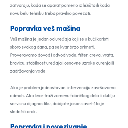
zatvaraju, kada se aparat pomerio iz ležišta ili kada
novu belu tehniku treba pravilno povezati.
Popravka veš mašina
Veš mašina je jedan od uređaja koji se u kući koristi
skoro svakog dana, pa se kvar brzo primeti.
Proveravamo dovod i odvod vode, filter, creva, vrata,
bravicu, stabilnost uređaja i osnovne uzroke curenja ili
zadržavanja vode.
Ako je problem jednostavan, intervenciju završavamo
odmah. Ako kvar traži zamenu fabričkog dela ili dublju
servisnu dijagnostiku, dobijate jasan savet šta je
sledeći korak.
Popravka i povezivanje