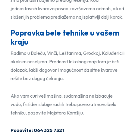
smo pronašli i dajemo predlog rešenja. Kod
jednostavnih kvarova posao završavamo odmah, a kod
složenijih problema predlažemo najisplativiji dalji korak.
Popravka bele tehnike u vašem
kraju
Radimo u Boleču, Vinči, Leštanima, Grockoj, Kaluđerici i
okolnim naseljima. Prednost lokalnog majstora je brži
dolazak, lakši dogovor i mogućnost da sitne kvarove
rešite bez dugog čekanja.
Ako vam curi veš mašina, sudomašina ne izbacuje
vodu, frižider slabije radi ili treba povezati novu belu
tehniku, pozovite Majstora Komšiju.
Pozovite: 064 325 7321