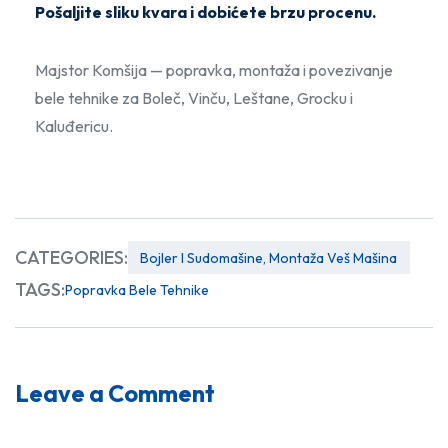
Pošaljite sliku kvara i dobićete brzu procenu.
Majstor Komšija — popravka, montaža i povezivanje
bele tehnike za Boleč, Vinču, Leštane, Grocku i
Kaluđericu.
CATEGORIES:
Bojler I Sudomašine, Montaža Veš Mašina
TAGS:
Popravka Bele Tehnike
Leave a Comment