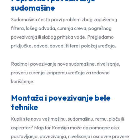
sudomašine
Sudomašina često pravi problem zbog zapušenog
filtera, lošeg odvoda, curenja creva, pogrešnog
povezivanja ili slabog pritiska vode. Pregledamo
priključke, odvod, dovod, filtere i položaj uređaja.
Radimo i povezivanje nove sudomašine, nivelisanje,
proveru curenja i pripremu uređaja za redovno
korišćenje.
Montaža i povezivanje bele
tehnike
Kupili ste novu veš mašinu, sudomašinu, rernu, ploču ili
aspirator? Majstor Komšija može da pomogne oko
postavljanja, povezivanja, nivelisanja i osnovne provere