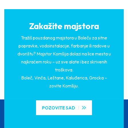
Zakažite majstora
Tražiš pouzdanog majstora u Boleču za sitne
popravke, vodoinstalacije, farbanje ili radove u
dvorištu? Majstor Komšija dolazi na lice mesta u
najkraćem roku – uz sve alate i bez skrivenih
troškova.
Boleč, Vinča, Leštane, Kaluđerica, Grocka –
zovite Komšiju.
POZOVITE SAD