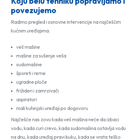
Koju belu tehniku popravljamo i
povezujemo
Radimo pregled i osnovne intervencije na najčešćim
kućnim uređajima:
veš mašine
mašine za sušenje veša
sudomašine
šporeti i rerne
ugradne ploče
frižideri i zamrzivači
aspiratori
mali kuhinjski uređaji po dogovoru
Najčešće nas zovu kada veš mašina neće da izbaci
vodu, kada curi crevo, kada sudomašina ostavlja vodu
na dnu, kada uređaj pravi buku, kada se vrata teško