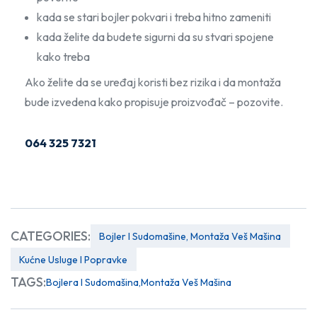
kada se stari bojler pokvari i treba hitno zameniti
kada želite da budete sigurni da su stvari spojene
kako treba
Ako želite da se uređaj koristi bez rizika i da montaža
bude izvedena kako propisuje proizvođač – pozovite.
064 325 7321
CATEGORIES:
Bojler I Sudomašine, Montaža Veš Mašina
Kućne Usluge I Popravke
TAGS:
Bojlera I Sudomašina
Montaža Veš Mašina