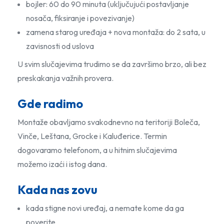
bojler: 60 do 90 minuta (uključujući postavljanje
nosača, fiksiranje i povezivanje)
zamena starog uređaja + nova montaža: do 2 sata, u
zavisnosti od uslova
U svim slučajevima trudimo se da završimo brzo, ali bez
preskakanja važnih provera.
Gde radimo
Montaže obavljamo svakodnevno na teritoriji Boleča,
Vinče, Leštana, Grocke i Kaluđerice. Termin
dogovaramo telefonom, a u hitnim slučajevima
možemo izaći i istog dana.
Kada nas zovu
kada stigne novi uređaj, a nemate kome da ga
poverite