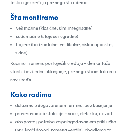
testiranje uređaja pre nego što odemo.
Šta montiramo
veš mašine (klasične, slim, integrisane)
sudomašine (stojeće i ugradne)
bojlere (horizontalne, vertikalne, niskonaponske,
zidne)
Radimo i zamenu postojećih uređaja – demontažu
starih i bezbedno uklanjanje, pre nego što instaliramo
novi uređaj.
Kako radimo
dolazimo u dogovorenom terminu, bez kašnjenja
proveravamo instalacije – vodu, elektriku, odvod
ako postoji potreba za prilagođavanjem priključka
(npr. kraći dovod, zamena ventila), obavljamo to