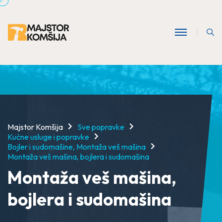
Majstor Komšija
Sve popravke
Kućne usluge i popravke
Bojler i sudomašine, Montaža veš mašina
Montaža veš mašina, bojlera i sudomašina
Montaža veš mašina,
bojlera i sudomašina