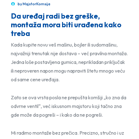
by
MajstorKomsija
Da uređaj radi bez greške,
montaža mora biti urađena kako
treba
Kada kupite novu veš mašinu, bojler ili sudomašinu,
najvažniji trenutak nije dostava – već pravilna montaža.
Jedna loše postavljena gumica, neprikladan priključak
ili neproveren napon mogu napraviti štetu mnogo veću
od same cene uređaja.
Zato se ova vrsta posla ne prepušta komšiji „ko zna da
odvrne ventil“, već iskusnom majstoru koji tačno zna
gde može da pogreši – i kako da ne pogreši.
Mi radimo montaže bez prečica. Precizno, stručno i uz