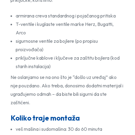
priključke, koristimo:
armirana creva standardnog i pojačanog pritiska
T-ventile i kuglaste ventile marke Herz, Bugatti,
Arco
sigurnosne ventile za bojlere (po propisu
proizvođača)
priključne kablove i ključeve za zaštitu bojlera (kod
starih instalacija)
Ne oslanjamo se na ono što je “došlo uz uređaj” ako
nije pouzdano. Ako treba, donosimo dodatni materijal i
ugrađujemo odmah – da biste bili sigurni da ste
zaštićeni.
Koliko traje montaža
veš mašina i sudomašina: 30 do 60 minuta