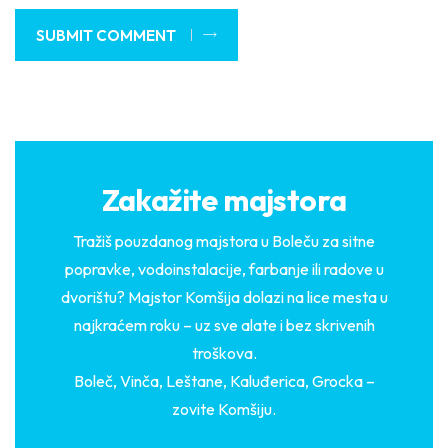
SUBMIT COMMENT
Zakažite majstora
Tražiš pouzdanog majstora u Boleču za sitne
popravke, vodoinstalacije, farbanje ili radove u
dvorištu? Majstor Komšija dolazi na lice mesta u
najkraćem roku – uz sve alate i bez skrivenih
troškova.
Boleč, Vinča, Leštane, Kaluđerica, Grocka –
zovite Komšiju.