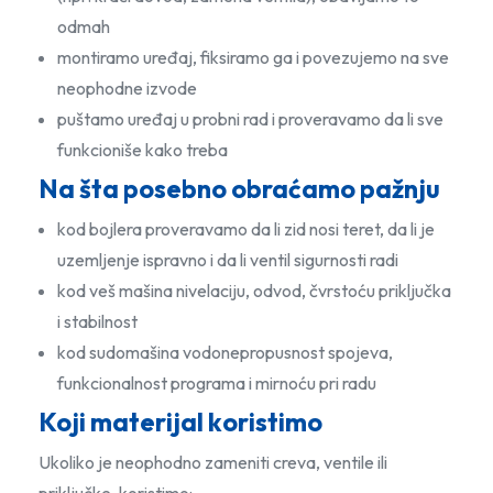
odmah
montiramo uređaj, fiksiramo ga i povezujemo na sve
neophodne izvode
puštamo uređaj u probni rad i proveravamo da li sve
funkcioniše kako treba
Na šta posebno obraćamo pažnju
kod bojlera proveravamo da li zid nosi teret, da li je
uzemljenje ispravno i da li ventil sigurnosti radi
kod veš mašina nivelaciju, odvod, čvrstoću priključka
i stabilnost
kod sudomašina vodonepropusnost spojeva,
funkcionalnost programa i mirnoću pri radu
Koji materijal koristimo
Ukoliko je neophodno zameniti creva, ventile ili