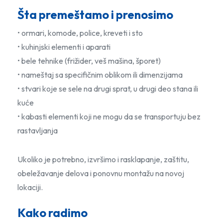
Šta premeštamo i prenosimo
• ormari, komode, police, kreveti i sto
• kuhinjski elementi i aparati
• bele tehnike (frižider, veš mašina, šporet)
• nameštaj sa specifičnim oblikom ili dimenzijama
• stvari koje se sele na drugi sprat, u drugi deo stana ili
kuće
• kabasti elementi koji ne mogu da se transportuju bez
rastavljanja
Ukoliko je potrebno, izvršimo i rasklapanje, zaštitu,
obeležavanje delova i ponovnu montažu na novoj
lokaciji.
Kako radimo