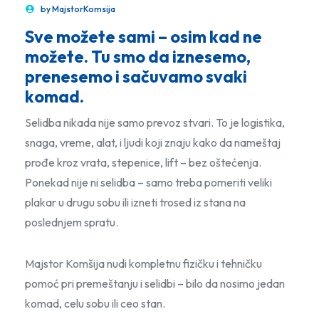
by
MajstorKomsija
Sve možete sami – osim kad ne
možete. Tu smo da iznesemo,
prenesemo i sačuvamo svaki
komad.
Selidba nikada nije samo prevoz stvari. To je logistika,
snaga, vreme, alat, i ljudi koji znaju kako da nameštaj
prođe kroz vrata, stepenice, lift – bez oštećenja.
Ponekad nije ni selidba – samo treba pomeriti veliki
plakar u drugu sobu ili izneti trosed iz stana na
poslednjem spratu.
Majstor Komšija nudi kompletnu fizičku i tehničku
pomoć pri premeštanju i selidbi – bilo da nosimo jedan
komad, celu sobu ili ceo stan.