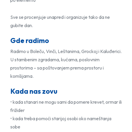
po elementu
Sve se procenjuje unapred i organizuje tako da ne
gubite dan.
Gde radimo
Radimo u Boleču, Vinči, Leštanima, Grockoj i Kaluđerici.
U stambenim zgradama, kućama, poslovnim
prostorima – sa poštovanjem prema prostoru i
komšijama.
Kada nas zovu
• kada stanari ne mogu sami da pomere krevet, ormar ili
frižider
• kada treba pomoći starijoj osobi oko nameštanja
sobe