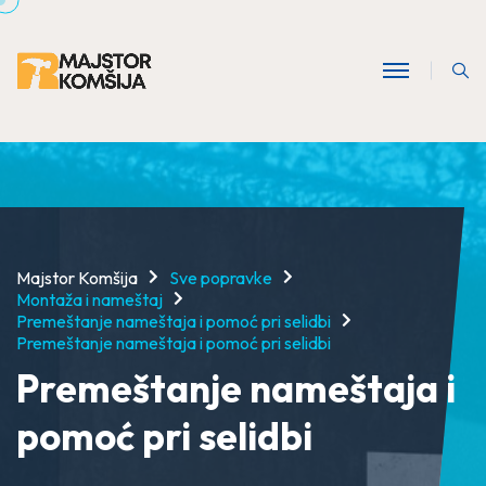
Majstor Komšija
Sve popravke
Montaža i nameštaj
Premeštanje nameštaja i pomoć pri selidbi
Premeštanje nameštaja i pomoć pri selidbi
Premeštanje nameštaja i
pomoć pri selidbi