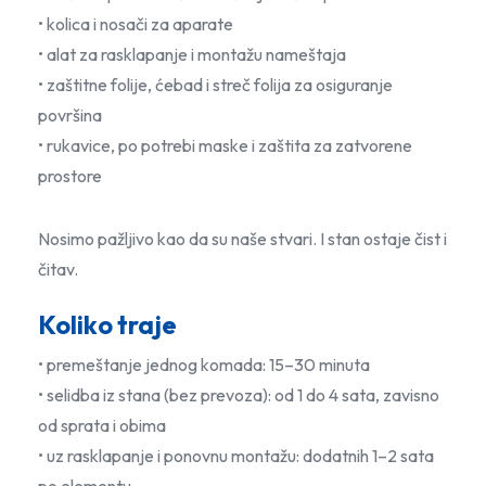
• kolica i nosači za aparate
• alat za rasklapanje i montažu nameštaja
• zaštitne folije, ćebad i streč folija za osiguranje
površina
• rukavice, po potrebi maske i zaštita za zatvorene
prostore
Nosimo pažljivo kao da su naše stvari. I stan ostaje čist i
čitav.
Koliko traje
• premeštanje jednog komada: 15–30 minuta
• selidba iz stana (bez prevoza): od 1 do 4 sata, zavisno
od sprata i obima
• uz rasklapanje i ponovnu montažu: dodatnih 1–2 sata