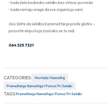
• kada žele bezbednu selidbu bez stresa i povreda
• kada nemaju snage da sve organizuju sami
Ako želite da selidba ili premeštanje prođe glatko –
pozovite ekipu koja zna kako se to radi.
064 325 7321
CATEGORIES:
Montaža I Nameštaj
Premeštanje Nameštaja I Pomoć Pri Selidbi
TAGS:
Premeštanje Nameštaja I Pomoć Pri Selidbi