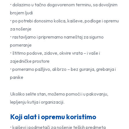
• dolazimo u tačno dogovorenom terminu, sa dovoljnim
brojem ljudi
• po potrebi donosimo kolica, kaiševe, podloge i opremu
za nošenje
• rastavljamo i pripremamo nameštaj za sigurno
pomeranje
• štitimo podove, zidove, okvire vrata – i vaše i
zajedničke prostore
• pomeramo pažljivo, ali brzo – bez guranja, grebanja i
panike
Ukoliko selite stan, možemo pomoći i u pakovanju,
lepljenju kutija i organizaciji.
Koji alat i opremu koristimo
• kaiševi i podmetači za nošenje teških predmeta