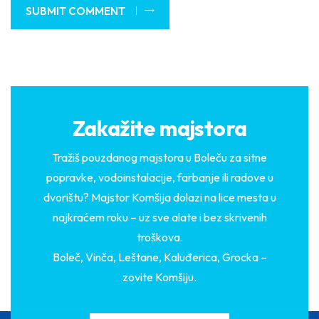
SUBMIT COMMENT
Zakažite majstora
Tražiš pouzdanog majstora u Boleču za sitne
popravke, vodoinstalacije, farbanje ili radove u
dvorištu? Majstor Komšija dolazi na lice mesta u
najkraćem roku – uz sve alate i bez skrivenih
troškova.
Boleč, Vinča, Leštane, Kaluđerica, Grocka –
zovite Komšiju.