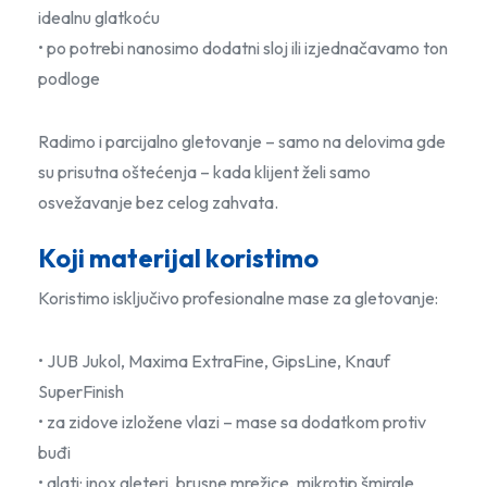
idealnu glatkoću
• po potrebi nanosimo dodatni sloj ili izjednačavamo ton
podloge
Radimo i parcijalno gletovanje – samo na delovima gde
su prisutna oštećenja – kada klijent želi samo
osvežavanje bez celog zahvata.
Koji materijal koristimo
Koristimo isključivo profesionalne mase za gletovanje:
• JUB Jukol, Maxima ExtraFine, GipsLine, Knauf
SuperFinish
• za zidove izložene vlazi – mase sa dodatkom protiv
buđi
• alati: inox gleteri, brusne mrežice, mikrotip šmirgle