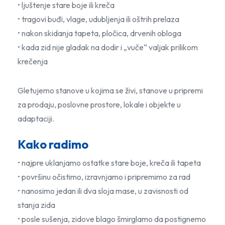
• ljuštenje stare boje ili kreča
• tragovi buđi, vlage, udubljenja ili oštrih prelaza
• nakon skidanja tapeta, pločica, drvenih obloga
• kada zid nije gladak na dodir i „vuče“ valjak prilikom
krečenja
Gletujemo stanove u kojima se živi, stanove u pripremi
za prodaju, poslovne prostore, lokale i objekte u
adaptaciji.
Kako radimo
• najpre uklanjamo ostatke stare boje, kreča ili tapeta
• površinu očistimo, izravnjamo i pripremimo za rad
• nanosimo jedan ili dva sloja mase, u zavisnosti od
stanja zida
• posle sušenja, zidove blago šmirglamo da postignemo