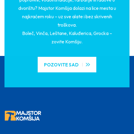
dvorištu? Majstor Komšija dolazi na lice mesta u
najkraćem roku – uz sve alate i bez skrivenih
troškova.
Boleč, Vinča, Leštane, Kaluđerica, Grocka –
zovite Komšiju.
POZOVITE SAD