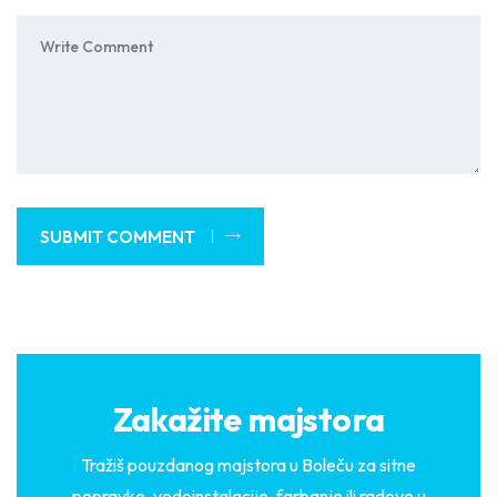
SUBMIT COMMENT
Zakažite majstora
Tražiš pouzdanog majstora u Boleču za sitne
popravke, vodoinstalacije, farbanje ili radove u