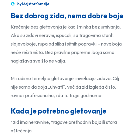
by
MajstorKomsija
Bez dobrog zida, nema dobre boje
Krečenje bez gletovanja je kao šminka bez umivanja.
Ako su zidovi neravni, ispucali, sa tragovima starih
slojeva boje, rupa od slika i sitnih popravki – nova boja
neće rešiti ništa. Bez pravilne pripreme, boja samo
naglašava sve što ne valja.
Mi radimo temeljno gletovanje i nivelaciju zidova. Cilj
nije samo da boja „uhvati“, već da zid izgleda čisto,
ravno i profesionalno, i da to traje godinama.
Kada je potrebno gletovanje
• zid ima neravnine, tragove prethodnih boja ili stara
oštećenja