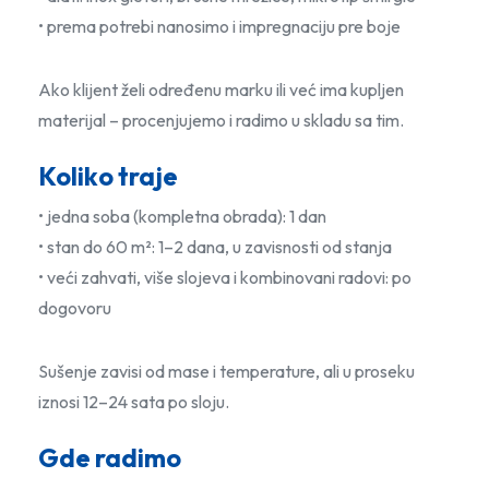
• prema potrebi nanosimo i impregnaciju pre boje
Ako klijent želi određenu marku ili već ima kupljen
materijal – procenjujemo i radimo u skladu sa tim.
Koliko traje
• jedna soba (kompletna obrada): 1 dan
• stan do 60 m²: 1–2 dana, u zavisnosti od stanja
• veći zahvati, više slojeva i kombinovani radovi: po
dogovoru
Sušenje zavisi od mase i temperature, ali u proseku
iznosi 12–24 sata po sloju.
Gde radimo