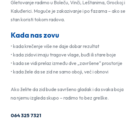
Gletovanje radimo u Boleču, Vinči, Leštanima, Grockoj i
Kaluđerici. Moguće je zakazivanje i po fazama – ako se
stan koristi tokom radova.
Kada nas zovu
• kada krečenje više ne daje dobar rezultat
• kada zidovi imaju tragove vlage, buđi ili stare boje
• kada se vidi prelaz između dve „završene“ prostorije
• kada žele da se zid ne samo oboji, već i obnovi
Ako želite da zid bude savršeno gladak i da svaka boja
na njemu izgleda skupo – radimo to bez greške.
064 325 7321