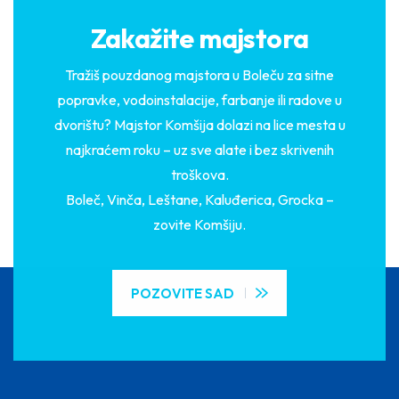
Zakažite majstora
Tražiš pouzdanog majstora u Boleču za sitne
popravke, vodoinstalacije, farbanje ili radove u
dvorištu? Majstor Komšija dolazi na lice mesta u
najkraćem roku – uz sve alate i bez skrivenih
troškova.
Boleč, Vinča, Leštane, Kaluđerica, Grocka –
zovite Komšiju.
POZOVITE SAD