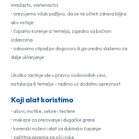
mrežasto, vretenasto)
• orezujemo višak pažljivo, da se ne ošteti zdrava biljka
ako ostaje
• čupamo korenje iz temelja, zajedno sa bočnim
izdancima
• odnosimo otpad po dogovoru ili ga uredno slažemo za
dalje uklanjanje
Ukoliko rastinje ide u pravcu vodovodnih cevi,
instalacija ili temelja – radimo uz dodatnu opreznost.
Koji alat koristimo
• ašovi, motike, sekire i testere
• makaze za orezivanje i dugačke grane
• korenski noževi i alat za dubinsko čupanje
• zaštitna oprema za oči i ruke