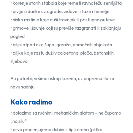
• korenje starih stabala koje remeti ravnotežu zemljišta
• divlje izdanke uz ograde, zidove, staze i temelje
• nisko rastinje koje guši travnjak ili pristupne puteve
• grmove i žbunje koji su previše razgranati ili zaklanjaju
pogled
• biljni otpad oko šupa, garaža, pomoćnih objekata
• biljke koje rastu duž ivica betona, ploča, betonskih
žljebova
Po potrebi, vršimo i iskop korena, uz pripremu tla za
novu sadnju.
Kako radimo
• dolazimo sa ručnim i mehaničkim alatom – ne čupamo
„na silu“
• prvo procenjujemo dubinu i tip korena (plitko,