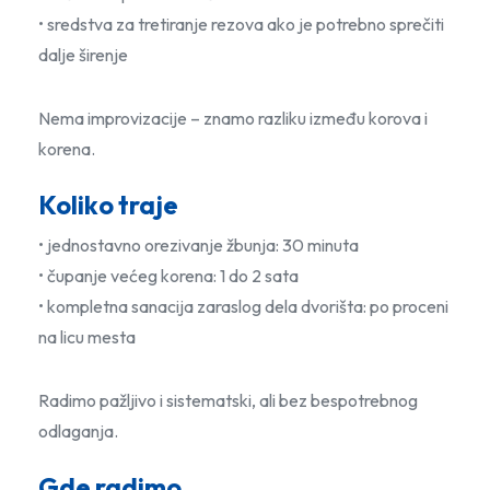
• sredstva za tretiranje rezova ako je potrebno sprečiti
dalje širenje
Nema improvizacije – znamo razliku između korova i
korena.
Koliko traje
• jednostavno orezivanje žbunja: 30 minuta
• čupanje većeg korena: 1 do 2 sata
• kompletna sanacija zaraslog dela dvorišta: po proceni
na licu mesta
Radimo pažljivo i sistematski, ali bez bespotrebnog
odlaganja.
Gde radimo