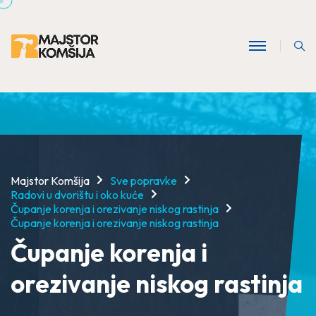
Majstor Komšija
Sve popravke
Radovi u dvorištu i oko kuće
Čupanje korenja i orezivanje niskog rastinja
Čupanje korenja i orezivanje niskog rastinja
Čupanje korenja i
orezivanje niskog rastinja