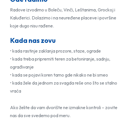
Radove izvodimo u Boleču, Vinči, Leštanima, Grockoj i
Kaluđerici. Dolazimo i na neuređene placeve i površine
koje dugo nisu rađene.
Kada nas zovu
• kada rastinje zaklanja prozore, staze, ograde
• kada treba pripremiti teren za betoniranje, sadnju,
ograđivanje
• kada se pojavi koren tamo gde nikako ne bi smeo
• kada žele da jednom za svagda reše ono što se stalno
vraća
Ako želite da vam dvorište ne izmakne kontroli – zovite
nas da sve svedemo pod meru.