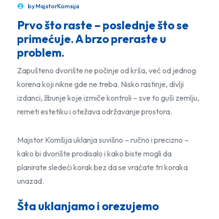
by
MajstorKomsija
Prvo što raste – poslednje što se
primećuje. A brzo preraste u
problem.
Zapušteno dvorište ne počinje od krša, već od jednog
korena koji nikne gde ne treba. Nisko rastinje, divlji
izdanci, žbunje koje izmiče kontroli – sve to guši zemlju,
remeti estetiku i otežava održavanje prostora.
Majstor Komšija uklanja suvišno – ručno i precizno –
kako bi dvorište prodisalo i kako biste mogli da
planirate sledeći korak bez da se vraćate tri koraka
unazad.
Šta uklanjamo i orezujemo