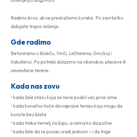
sušenje po dogovoru
Radimo brzo, ali ne preskačemo korake. Po završetku
dobijate trajno rešenje.
Gde radimo
Betoniramo u Boleču, Vinči, Leštanima, Grockoj i
Kaluđerici. Po potrebi dolazimo na vikendice, placeve ili
neuređene terene.
Kada nas zovu
• kada žele stazu koja se neće podići već prve zime
• kada konačno hoće da naprave terasu koju mogu da
koriste bez blata
• kada treba temelj za šupu, a nema ko da počne
• kada žele da se posao uradi jednom – i da traje