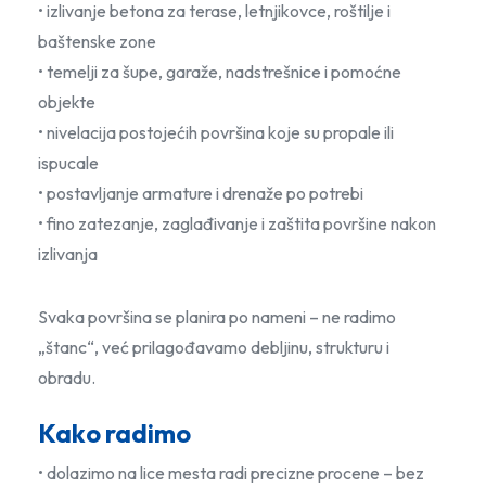
• izlivanje betona za terase, letnjikovce, roštilje i
baštenske zone
• temelji za šupe, garaže, nadstrešnice i pomoćne
objekte
• nivelacija postojećih površina koje su propale ili
ispucale
• postavljanje armature i drenaže po potrebi
• fino zatezanje, zaglađivanje i zaštita površine nakon
izlivanja
Svaka površina se planira po nameni – ne radimo
„štanc“, već prilagođavamo debljinu, strukturu i
obradu.
Kako radimo
• dolazimo na lice mesta radi precizne procene – bez