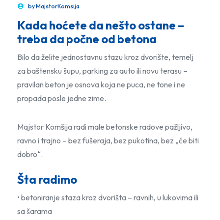
by
MajstorKomsija
Kada hoćete da nešto ostane –
treba da počne od betona
Bilo da želite jednostavnu stazu kroz dvorište, temelj
za baštensku šupu, parking za auto ili novu terasu –
pravilan beton je osnova koja ne puca, ne tone i ne
propada posle jedne zime.
Majstor Komšija radi male betonske radove pažljivo,
ravno i trajno – bez fušeraja, bez pukotina, bez „će biti
dobro“.
Šta radimo
• betoniranje staza kroz dvorišta – ravnih, u lukovima ili
sa šarama