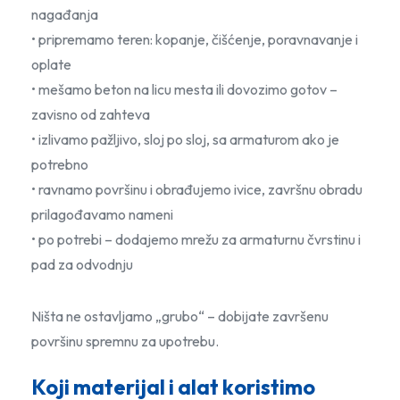
nagađanja
• pripremamo teren: kopanje, čišćenje, poravnavanje i
oplate
• mešamo beton na licu mesta ili dovozimo gotov –
zavisno od zahteva
• izlivamo pažljivo, sloj po sloj, sa armaturom ako je
potrebno
• ravnamo površinu i obrađujemo ivice, završnu obradu
prilagođavamo nameni
• po potrebi – dodajemo mrežu za armaturnu čvrstinu i
pad za odvodnju
Ništa ne ostavljamo „grubo“ – dobijate završenu
površinu spremnu za upotrebu.
Koji materijal i alat koristimo