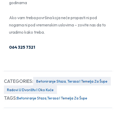
godinama
Ako vam treba površina koja neće propasti ni pod
nogama ni pod vremenskim uslovima – zovite nas da to
uradimo kako treba.
064 325 7321
CATEGORIES:
Betoniranje Staza, Terasa I Temelja Za Šupe
Radovi U Dvorištu I Oko Kuće
TAGS:
Betoniranje Staza
Terasa I Temelja Za Šupe