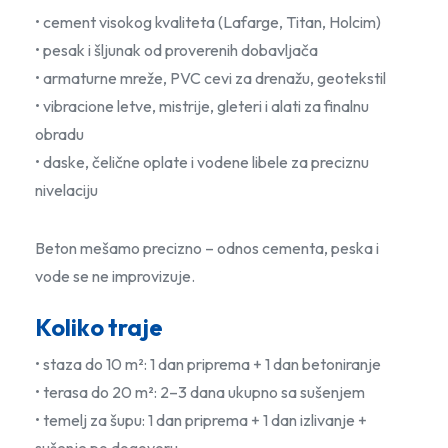
• cement visokog kvaliteta (Lafarge, Titan, Holcim)
• pesak i šljunak od proverenih dobavljača
• armaturne mreže, PVC cevi za drenažu, geotekstil
• vibracione letve, mistrije, gleteri i alati za finalnu
obradu
• daske, čelične oplate i vodene libele za preciznu
nivelaciju
Beton mešamo precizno – odnos cementa, peska i
vode se ne improvizuje.
Koliko traje
• staza do 10 m²: 1 dan priprema + 1 dan betoniranje
• terasa do 20 m²: 2–3 dana ukupno sa sušenjem
• temelj za šupu: 1 dan priprema + 1 dan izlivanje +