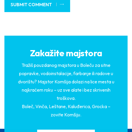
SUBMIT COMMENT
Zakažite majstora
Tražiš pouzdanog majstora u Boleču za sitne
popravke, vodoinstalacije, farbanje ili radove u
dvorištu? Majstor Komšija dolazi na lice mesta u
najkraćem roku – uz sve alate i bez skrivenih
troškova.
Boleč, Vinča, Leštane, Kaluđerica, Grocka –
zovite Komšiju.